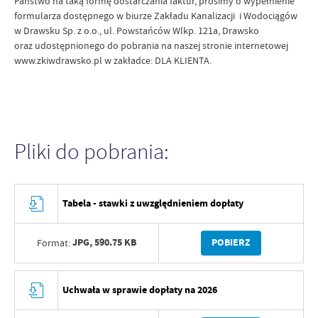
Państwo na taką formę dostarczania faktur, prosimy o wypełnienie
formularza dostępnego w biurze Zakładu Kanalizacji i Wodociągów
w Drawsku Sp. z o.o., ul. Powstańców Wlkp. 121a, Drawsko
oraz udostępnionego do pobrania na naszej stronie internetowej
www.zkiwdrawsko.pl w zakładce: DLA KLIENTA.
Pliki do pobrania:
Tabela - stawki z uwzględnieniem dopłaty
JPG,
590.75 KB
POBIERZ
Format:
Uchwała w sprawie dopłaty na 2026